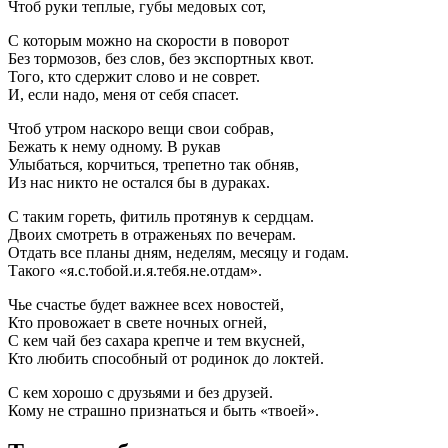
Чтоб руки теплые, губы медовых сот,
С которым можно на скорости в поворот
Без тормозов, без слов, без экспортных квот.
Того, кто сдержит слово и не соврет.
И, если надо, меня от себя спасет.
Чтоб утром наскоро вещи свои собрав,
Бежать к нему одному. В рукав
Улыбаться, корчиться, трепетно так обняв,
Из нас никто не остался бы в дураках.
С таким гореть, фитиль протянув к сердцам.
Двоих смотреть в отраженьях по вечерам.
Отдать все планы дням, неделям, месяцу и годам.
Такого «я.с.тобой.и.я.тебя.не.отдам».
Чье счастье будет важнее всех новостей,
Кто провожает в свете ночных огней,
С кем чай без сахара крепче и тем вкусней,
Кто любить способный от родинок до локтей.
С кем хорошо с друзьями и без друзей.
Кому не страшно признаться и быть «твоей».