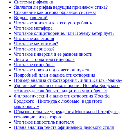
Системы рифмовки
Является ли рифма ведущим признаком стиха?
Сравнение как основа образной системы
Виды сравнений
Что такое эпитет и как его употреблять
Что такое метафора
Что такое олицетворение, или Почему ветер дует?
Что такое аллегория
Что такое метонимия?
Что такое перифраз?
Что такое инверсия и ее разновидности
Литота — обратная гипербола
Что такое гипербола
Что такое повтор и для чего он нужен
Подробный план анализа стихотворения
Пример анализа стихотворения Лилии Кайль «Чайка»
Уровневый анализ стихотворения Иосифа Бродского
«Ниоткуда с любовью, надцатого мартобря…»
Филологический анализ стихотворения Иосифа
Бродского «Ниоткуда с любовью, надцатого
мартобря…»
Образовательные учреждения Москвы и Петербурга,
готовящие литераторов
Что такое идиостиль писателя
Плана анализа текста официально-делового стиля