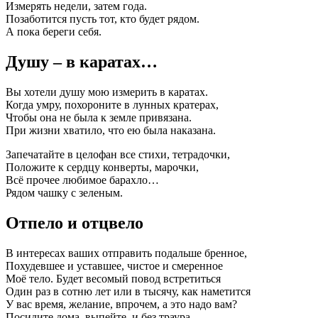
Измерять недели, затем года.
Позаботится пусть тот, кто будет рядом.
А пока береги себя.
Душу – в каратах…
Вы хотели душу мою измерить в каратах.
Когда умру, похороните в лунных кратерах,
Чтобы она не была к земле привязана.
При жизни хватило, что ею была наказана.
Запечатайте в целофан все стихи, тетрадочки,
Положите к сердцу конверты, марочки,
Всё прочее любимое барахло…
Рядом чашку с зеленым.
Отпело и отцвело
В интересах ваших отправить подальше бренное,
Похудевшее и уставшее, чистое и смеренное
Моё тело. Будет весомый повод встретиться
Один раз в сотню лет или в тысячу, как наметится
У вас время, желание, впрочем, а это надо вам?
Посидите дома, выпейте, и без траура.