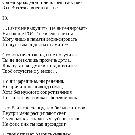
Своей врожденной непогрешимостью
За всё готова внести аванс…
Но
…Таких не выкупить. Не лицензировать.
На солнце ГОСТ не введен никем.
Могу лишь в памяти зафиксировать
По пунктам поднятых нами тем.
Сгореть не страшно, и не получится,
Ты не позволишь прожечь дотла.
Как пуля в воздухе вьется, крутится
Твоё отсутствие у виска…
Но ни царапины, ни ранения,
Не причинишь никогда ожог,
Хотя без нужного сопротивления
Позволяю чувствовать болевой шок.
Чем ближе к солнцу, тем больше атомов
Внутри меня расщепляют свет.
Смешная власть здесь у губернаторов
На фоне них ты как президент.
В твоих правах одарить сиянием