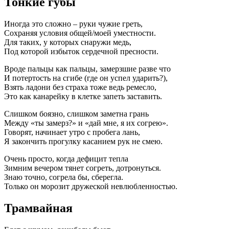
Тонкие губы
Иногда это сложно – руки чужие греть,
Сохраняя условия общей/моей уместности.
Для таких, у которых снаружи медь,
Под которой избыток сердечной пресности.
Вроде пальцы как пальцы, замерзшие разве что
И потертость на сгибе (где он успел ударить?),
Взять ладони без страха тоже ведь ремесло,
Это как канарейку в клетке запеть заставить.
Слишком боязно, слишком заметна грань
Между «ты замерз?» и «дай мне, я их согрею».
Говорят, начинает утро с пробега лань,
Я закончить прогулку касанием рук не смею.
Очень просто, когда дефицит тепла
Зимним вечером тянет согреть, дотронуться.
Знаю точно, согрела бы, сберегла.
Только он морозит дружеской невлюбленностью.
Трамвайная