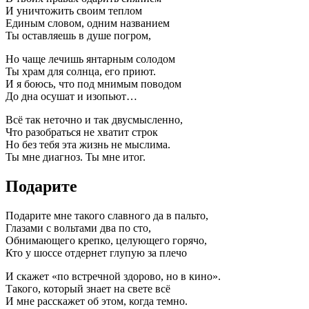
И уничтожить своим теплом
Единым словом, одним названием
Ты оставляешь в душе погром,
Но чаще лечишь янтарным солодом
Ты храм для солнца, его приют.
И я боюсь, что под мнимым поводом
До дна осушат и изопьют…
Всё так неточно и так двусмысленно,
Что разобраться не хватит строк
Но без тебя эта жизнь не мыслима.
Ты мне диагноз. Ты мне итог.
Подарите
Подарите мне такого славного да в пальто,
Глазами с вольтами два по сто,
Обнимающего крепко, целующего горячо,
Кто у шоссе отдернет глупую за плечо
И скажет «по встречной здорово, но в кино».
Такого, который знает на свете всё
И мне расскажет об этом, когда темно.