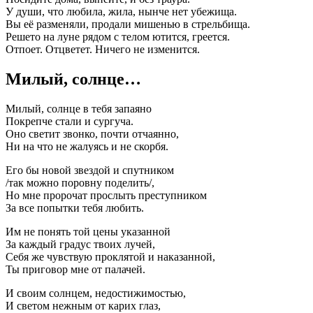
У души, что любила, жила, нынче нет убежища.
Вы её разменяли, продали мишенью в стрельбища.
Решето на луне рядом с телом ютится, греется.
Отпоет. Отцветет. Ничего не изменится.
Милый, солнце…
Милый, солнце в тебя запаяно
Покрепче стали и сургуча.
Оно светит звонко, почти отчаянно,
Ни на что не жалуясь и не скорбя.
Его бы новой звездой и спутником
/так можно поровну поделить/,
Но мне пророчат прослыть преступником
За все попытки тебя любить.
Им не понять той цены указанной
За каждый градус твоих лучей,
Себя же чувствую проклятой и наказанной,
Ты приговор мне от палачей.
И своим солнцем, недостижимостью,
И светом нежным от карих глаз,