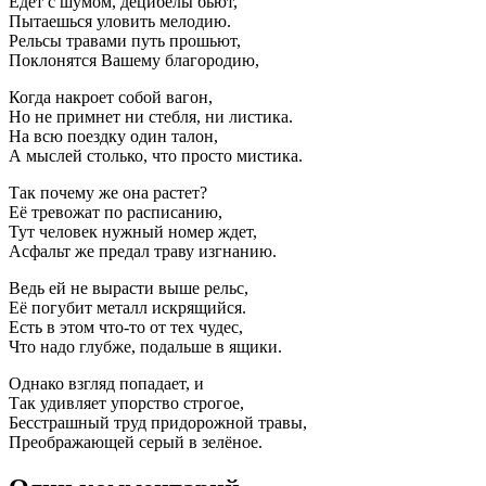
Едет с шумом, децибелы бьют,
Пытаешься уловить мелодию.
Рельсы травами путь прошьют,
Поклонятся Вашему благородию,
Когда накроет собой вагон,
Но не примнет ни стебля, ни листика.
На всю поездку один талон,
А мыслей столько, что просто мистика.
Так почему же она растет?
Её тревожат по расписанию,
Тут человек нужный номер ждет,
Асфальт же предал траву изгнанию.
Ведь ей не вырасти выше рельс,
Её погубит металл искрящийся.
Есть в этом что-то от тех чудес,
Что надо глубже, подальше в ящики.
Однако взгляд попадает, и
Так удивляет упорство строгое,
Бесстрашный труд придорожной травы,
Преображающей серый в зелёное.